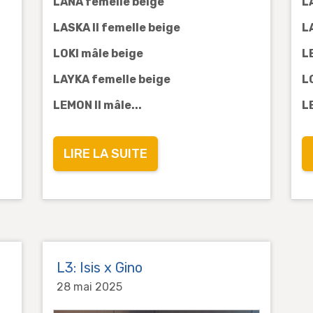
LANA
femelle beige
L
LASKA II
femelle beige
LA
LOKI
mâle beige
L
LAYKA
femelle beige
L
LEMON II
mâle...
L
LIRE LA SUITE
L3: Isis x Gino
28 mai 2025