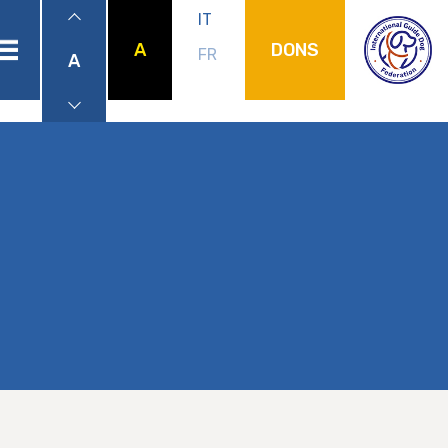
IT
A
DONS
FR
A
menu