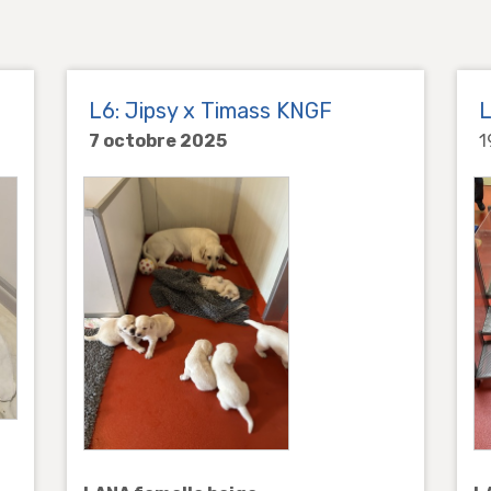
L6: Jipsy x Timass KNGF
L
7 octobre 2025
1