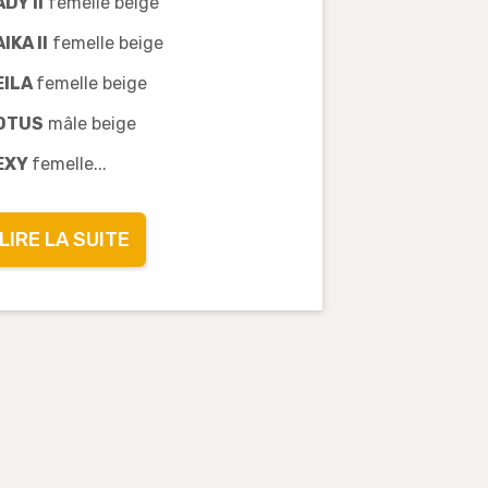
ADY II
femelle beige
IKA II
femelle beige
EILA
femelle beige
OTUS
mâle beige
EXY
femelle...
LIRE LA SUITE