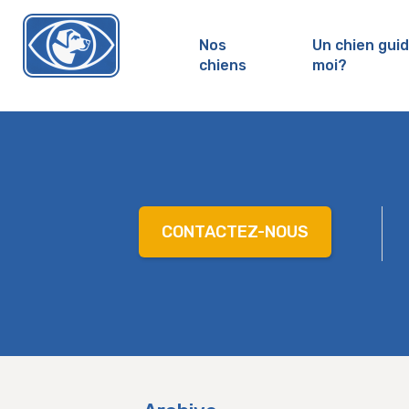
Nos
Un chien gui
chiens
moi?
chienguide.ch
CONTACTEZ-NOUS