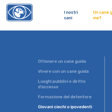
I nostri
Un cane g
cani
me?
chienguide.ch
Ottenere un cane guida
Vivere con un cane guida
Luoghi pubblici e diritto
d’accesso
Formazione del detentore
Giovani ciechi o ipovedenti