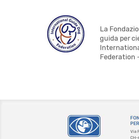
La Fondazio
guida per ci
Internation
Federation 
FON
PER
Via 
CH-6