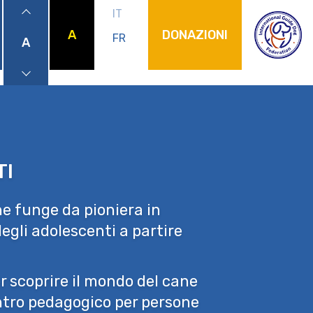
IT
A
DONAZIONI
FR
A
menu
TI
e funge da pioniera in
egli adolescenti a partire
r scoprire il mondo del cane
entro pedagogico per persone