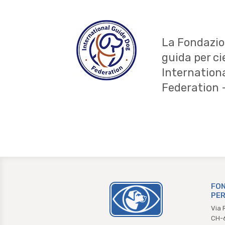
La Fondazio
guida per ci
Internation
Federation 
FON
PER
Via 
CH-6