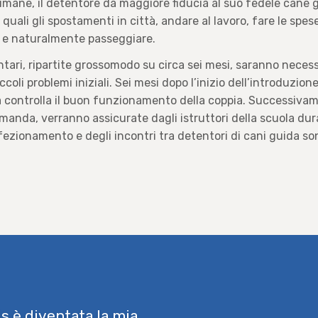
ttimane, il detentore dà maggiore fiducia al suo fedele cane
 quali gli spostamenti in città, andare al lavoro, fare le spese,
re e naturalmente passeggiare.
ri, ripartite grossomodo su circa sei mesi, saranno necessa
ccoli problemi iniziali. Sei mesi dopo l’inizio dell’introduzion
ità controlla il buon funzionamento della coppia. Successiv
domanda, verranno assicurate dagli istruttori della scuola dur
rfezionamento e degli incontri tra detentori di cani guida s
s è diventata la mia