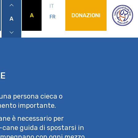
IT
A
DONAZIONI
FR
A
menu
RE
i una persona cieca o
mento importante.
ane è necessario per
cane guida di spostarsi in
i impegnano con ogni mezzo