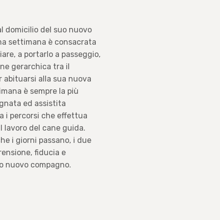
l domicilio del suo nuovo
ima settimana è consacrata
are, a portarlo a passeggio,
ne gerarchica tra il
r abituarsi alla sua nuova
ttimana è sempre la più
agnata ed assistita
a i percorsi che effettua
il lavoro del cane guida.
he i giorni passano, i due
ensione, fiducia e
 suo nuovo compagno.