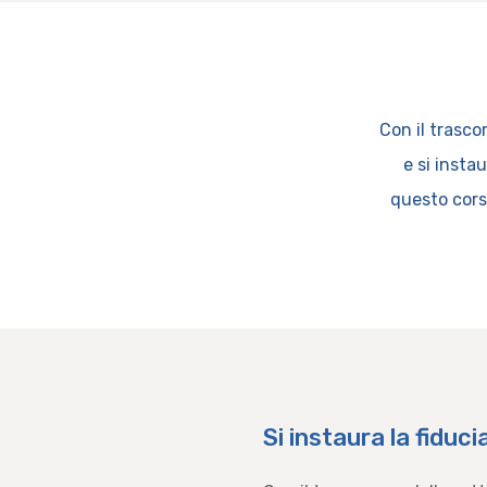
Con il trasco
e si insta
questo cors
Si instaura la fiduci