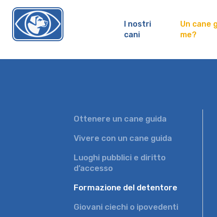
I nostri
Un cane g
cani
me?
chienguide.ch
Ottenere un cane guida
Vivere con un cane guida
Luoghi pubblici e diritto
d’accesso
Formazione del detentore
Giovani ciechi o ipovedenti