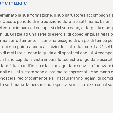
one iniziale
rminato la sua formazione, il suo istruttore l’accompagna a
. Questo periodo di introduzione dura tre settimane. La pr
detentore impara ad occuparsi del suo cane, a dargli da mangi
n lui. Grazie ad una serie di esercizi di obbedienza, la relazio
orma correttamente. Il cane ha bisogno di un po’ di tempo pe
r cui non guida ancora all’inizio dell’introduzione. La 2° se
o di mettere al cane la guida e di spostarsi con lui. Accomp
con handicap della vista impara le tecniche di guida e esercit
are fiducia dall’inizio e lasciarsi guidare senza influenzare 
ionali dell’istruttore sono allora molto apprezzati. Man mano c
oscersi reciprocamente e si instaureranno legami di compr
esta settimana, la persona può spostarsi in sicurezza con il