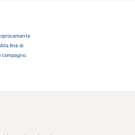
reciprocamente
lla fine di
vo compagno.